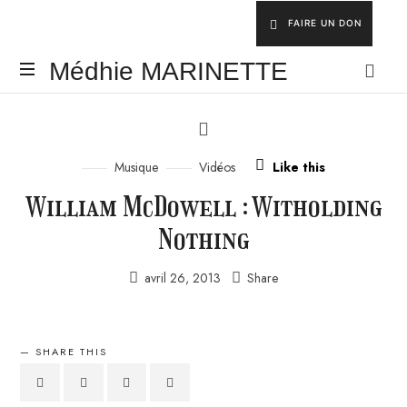
FAIRE UN DON
Médhie
Médhie MARINETTE
MARINETTE
INSPIRER
-
ÉDIFIER
Musique
Vidéos
Like this
-
ÉQUIPER
William McDowell : Witholding
Nothing
avril 26, 2013
Share
SHARE THIS