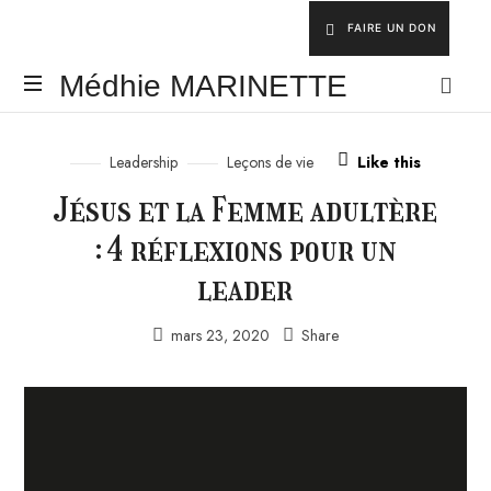
FAIRE UN DON
Médhie
Médhie MARINETTE
MARINETTE
INSPIRER
-
Leadership
Leçons de vie
Like this
ÉDIFIER
Jésus et la Femme adultère
-
ÉQUIPER
: 4 réflexions pour un
leader
mars 23, 2020
Share