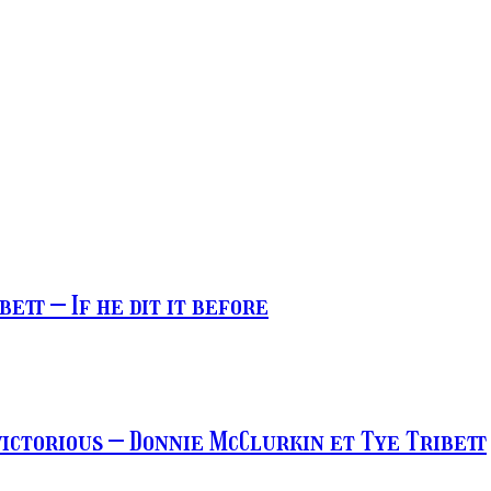
ett – If he dit it before
victorious – Donnie McClurkin et Tye Tribett