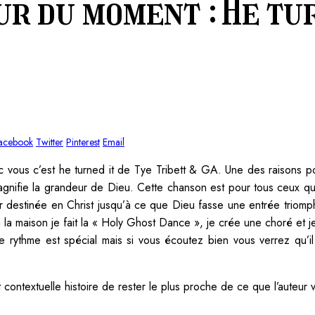
r du moment : He tur
acebook
Twitter
Pinterest
Email
vous c’est he turned it de Tye Tribett & GA. Une des raisons pou
agnifie la grandeur de Dieu. Cette chanson est pour tous ceux qui 
r destinée en Christ jusqu’à ce que Dieu fasse une entrée triomp
la maison je fait la « Holy Ghost Dance », je crée une choré et je 
Le rythme est spécial mais si vous écoutez bien vous verrez qu’
t contextuelle histoire de rester le plus proche de ce que l’auteur v