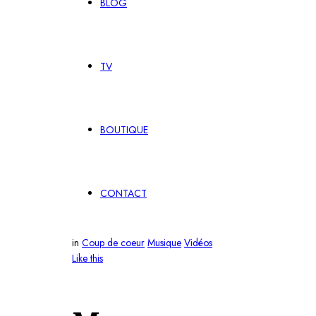
BLOG
TV
BOUTIQUE
CONTACT
in
Coup de coeur
Musique
Vidéos
Like this