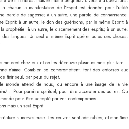
rsité de ministères, mais le même Seigneur; diversité d’opérations,
 chacun la manifestation de l’Esprit est donnée pour l’utilité
 une parole de sagesse; à un autre, une parole de connaissance,
me Esprit; à un autre, le don des guérisons, par le même Esprit; à
 la prophétie; à un autre, le discernement des esprits; à un autre,
tion des langues. Un seul et même Esprit opère toutes ces choses,
.
ns meurent chez eux et on les découvre plusieurs mois plus tard.
onne n’aime. Combien se compromettent, font des entorses aux
 finir seul, par peur du rejet.
e le monde attend de nous, ou encore à une image de la vie
ains!… Pour paraître spirituel, pour être accepter des autres. Ou
du monde pour être accepté par vos contemporains.
ons mais un seul Esprit.
e créature si merveilleuse. Tes œuvres sont admirables, et mon âme