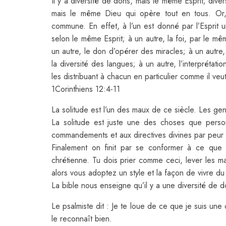
Il y a diversité de dons, mais le même Esprit; dive
mais le même Dieu qui opère tout en tous. Or, à
commune. En effet, à l’un est donné par l’Esprit
selon le même Esprit; à un autre, la foi, par le mê
un autre, le don d’opérer des miracles; à un autre,
la diversité des langues; à un autre, l’interpréta
les distribuant à chacun en particulier comme il veut
1Corinthiens 12:4-11
La solitude est l’un des maux de ce siècle. Les ge
La solitude est juste une des choses que pers
commandements et aux directives divines par peur de
Finalement on finit par se conformer à ce qu
chrétienne. Tu dois prier comme ceci, lever les m
alors vous adoptez un style et la façon de vivre 
La bible nous enseigne qu’il y a une diversité de d
Le psalmiste dit : Je te loue de ce que je suis un
le reconnaît bien.