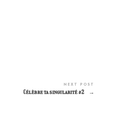
NEXT POST
Célèbre ta singularité #2
→