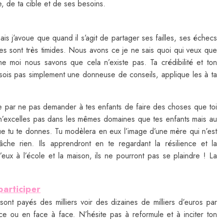
, de ta cible et de ses besoins.
is j’avoue que quand il s’agit de partager ses failles, ses échecs
nes sont très timides. Nous avons ce je ne sais quoi qui veux que
me moi nous savons que cela n’existe pas. Ta crédibilité et ton
ois pas simplement une donneuse de conseils, applique les à ta
e par ne pas demander à tes enfants de faire des choses que toi
u n’excelles pas dans les mêmes domaines que tes enfants mais au
 que tu te donnes. Tu modèlera en eux l’image d’une mère qui n’est
che rien. Ils apprendront en te regardant la résilience et la
ux à l’école et la maison, ils ne pourront pas se plaindre ! La
participer
sont payés des milliers voir des dizaines de milliers d’euros par
e ou en face à face. N’hésite pas à reformule et à inciter ton