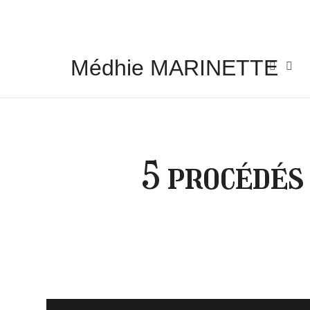
Médhie MARINETTE
Médhie MARINETTE
INSPIRER - ÉDIFIER - ÉQUIPER
5 procédés