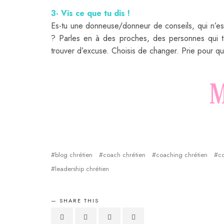
3- Vis ce que tu dis !
Es-tu une donneuse/donneur de conseils, qui n’est
? Parles en à des proches, des personnes qui t’
trouver d’excuse. Choisis de changer. Prie pour que
M
blog chrétien
coach chrétien
coaching chrétien
c
leadership chrétien
SHARE THIS