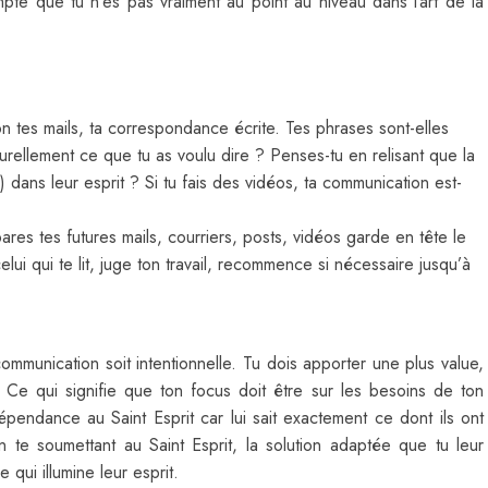
mpte que tu n’es pas vraiment au point au niveau dans l’art de la
on tes mails, ta correspondance écrite. Tes phrases sont-elles
turellement ce que tu as voulu dire ? Penses-tu en relisant que la
 dans leur esprit ? Si tu fais des vidéos, ta communication est-
res tes futures mails, courriers, posts, vidéos garde en tête le
celui qui te lit, juge ton travail, recommence si nécessaire jusqu’à
communication soit intentionnelle. Tu dois apporter une plus value,
. Ce qui signifie que ton focus doit être sur les besoins de ton
épendance au Saint Esprit car lui sait exactement ce dont ils ont
 te soumettant au Saint Esprit, la solution adaptée que tu leur
 qui illumine leur esprit.