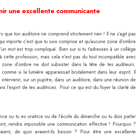
ir une excellente communicante
ors que ton auditoire ne comprend strictement rien ! Il ne s’agit pas
 qui importe c’est que tu sois comprise et qu’aucune zone d’ombre
u’un mot est trop compliqué. Bien sur si tu t’adresses à un collège
 à cette profession, mais cela n’est pas du tout incompatible avec
e zone d’ombre ne doit subsister dans la tête de tes auditeurs.
 comme si la lumière apparaissait brutalement dans leur esprit. Il
s intervenir, sur un pupitre, dans un auditoire, dans une réunion de
s l’esprit de tes auditrices. Pour ce qui est du foyer la clarté de
rence ou tu es oratrice ou de l’école du dimanche ou tu dois parler
ont, rendra impossible une communication effective ! Pourquoi ?
ient, de quoi avaient-ils besoin ? Pour être une excellente