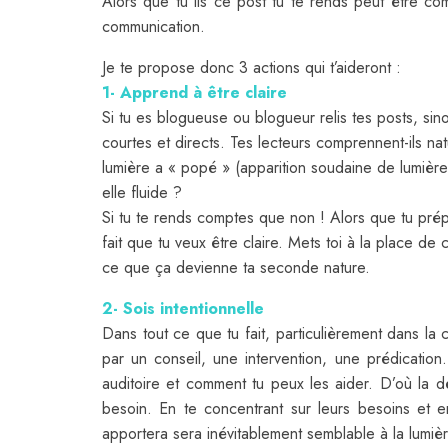
Alors que tu lis ce post tu te rends peut être co
communication.
Je te propose donc 3 actions qui t’aideront :
1- Apprend à être claire
Si tu es blogueuse ou blogueur relis tes posts, sin
courtes et directs. Tes lecteurs comprennent-ils na
lumière a « popé » (apparition soudaine de lumière)
elle fluide ?
Si tu te rends comptes que non ! Alors que tu prépa
fait que tu veux être claire. Mets toi à la place de 
ce que ça devienne ta seconde nature.
2- Sois intentionnelle
Dans tout ce que tu fait, particulièrement dans la 
par un conseil, une intervention, une prédication
auditoire et comment tu peux les aider. D’où la d
besoin. En te concentrant sur leurs besoins et en
apportera sera inévitablement semblable à la lumière