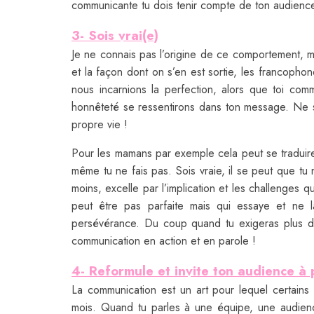
communicante tu dois tenir compte de ton audience
3- Sois vrai(e)
Je ne connais pas l’origine de ce comportement, ma
et la façon dont on s’en est sortie, les francopho
nous incarnions la perfection, alors que toi com
honnêteté se ressentirons dans ton message. Ne s
propre vie !
Pour les mamans par exemple cela peut se traduir
même tu ne fais pas. Sois vraie, il se peut que t
moins, excelle par l’implication et les challenges
peut être pas parfaite mais qui essaye et ne lâ
persévérance. Du coup quand tu exigeras plus d’e
communication en action et en parole !
4- Reformule et invite ton audience à 
La communication est un art pour lequel certains 
mois. Quand tu parles à une équipe, une audienc