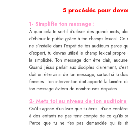
5 procédés pour deven
1- Simplifie ton message :
À quoi cela te sert-il d’utiliser des grands mots, al
d’éblouir le public grâce à ton champs lexical. Ce
ne s’installe dans l’esprit de tes auditeurs parce q
d’expert, tu devras utilisé le champ lexical propre
la simplicité. Ton message doit être clair, aucun
Quand Jésus parlait aux disciples clairement, c’est
doit en être ainsi de ton message, surtout si tu doi
femmes. Ton intervention doit apporté la lumière dan
ton message évitera de nombreuses disputes.
2- Mets toi au niveau de ton auditoire
Qu’il s’agisse d’un livre que tu écris, d’une confé
à des enfants ne pas tenir compte de ce qu’ils s
Parce que tu ne t’es pas demandée qui ils éta