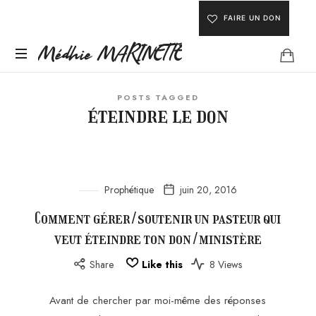
FAIRE UN DON
Médhie
Médhie MARINETTE
INSPIRER
MARINETTE
POSTS TAGGED
-
éteindre le don
ÉDIFIER
-
ÉQUIPER
Prophétique
juin 20, 2016
Comment gérer/soutenir un pasteur qui
veut éteindre ton don/ministère
Share
Like this
8 Views
Avant de chercher par moi-même des réponses