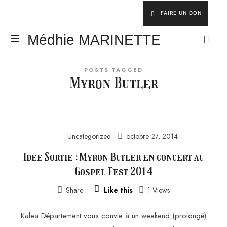
FAIRE UN DON
Médhie
Médhie MARINETTE
MARINETTE
INSPIRER
POSTS TAGGED
-
Myron Butler
ÉDIFIER
-
ÉQUIPER
Uncategorized
octobre 27, 2014
Idée Sortie : Myron Butler en concert au
Gospel Fest 2014
Share
Like this
1 Views
Kalea Département vous convie à un weekend (prolongé)