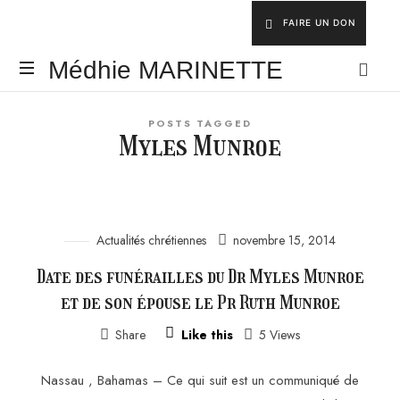
FAIRE UN DON
Médhie
Médhie MARINETTE
MARINETTE
INSPIRER
POSTS TAGGED
-
Myles Munroe
ÉDIFIER
-
ÉQUIPER
Actualités chrétiennes
novembre 15, 2014
Date des funérailles du Dr Myles Munroe
et de son épouse le Pr Ruth Munroe
Share
Like this
5 Views
Nassau , Bahamas – Ce qui suit est un communiqué de