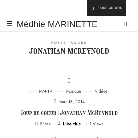
FAIRE UN DON
Médhie
Médhie MARINETTE
MARINETTE
INSPIRER
POSTS TAGGED
-
jonathan mcreynold
ÉDIFIER
-
ÉQUIPER
MM-TV
Musique
Vidéos
mars 13, 2014
Coup de coeur : Jonathan McReynold
Share
Like this
1 Views