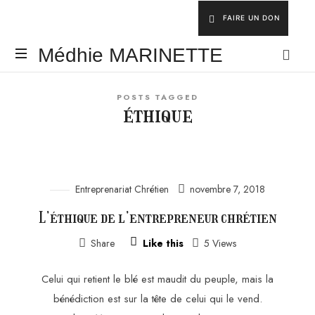
FAIRE UN DON
Médhie
Médhie MARINETTE
MARINETTE
INSPIRER
POSTS TAGGED
-
éthique
ÉDIFIER
-
ÉQUIPER
Entreprenariat Chrétien
novembre 7, 2018
L’éthique de l’entrepreneur chrétien
Share
Like this
5 Views
Celui qui retient le blé est maudit du peuple, mais la
bénédiction est sur la tête de celui qui le vend.