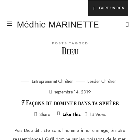
FAIRE UN DON
Médhie
Médhie MARINETTE
MARINETTE
INSPIRER
POSTS TAGGED
-
Dieu
ÉDIFIER
-
ÉQUIPER
Entreprenariat Chrétien
Leader Chrétien
septembre 14, 2019
7 Façons de dominer dans ta sphère
Share
Like this
13 Views
Puis Dieu dit : «Faisons l’homme à notre image, à notre
ressemblance ! Qu’il domine sur les poissons de la mer,