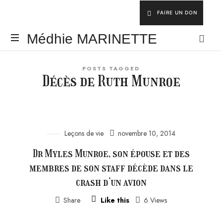
FAIRE UN DON
Médhie
Médhie MARINETTE
MARINETTE
INSPIRER
POSTS TAGGED
-
Décès de Ruth Munroe
ÉDIFIER
-
ÉQUIPER
Leçons de vie
novembre 10, 2014
Dr Myles Munroe, son épouse et des
membres de son staff décède dans le
crash d’un avion
Share
Like this
6 Views