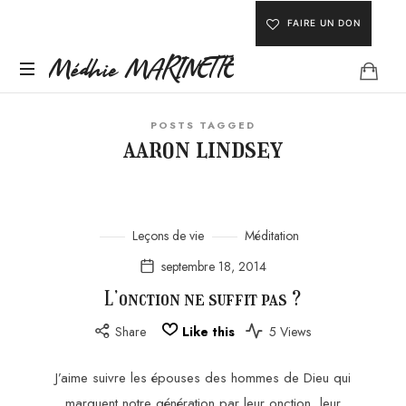
FAIRE UN DON
Médhie
Médhie MARINETTE
INSPIRER
MARINETTE
POSTS TAGGED
-
aaron lindsey
ÉDIFIER
-
ÉQUIPER
Leçons de vie
Méditation
septembre 18, 2014
L’onction ne suffit pas ?
Share
Like this
5 Views
J’aime suivre les épouses des hommes de Dieu qui
marquent notre génération par leur onction, leur