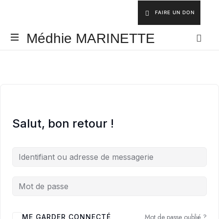
FAIRE UN DON
Médhie
Médhie MARINETTE
MARINETTE
INSPIRER
-
ÉDIFIER
-
ÉQUIPER
Salut, bon retour !
Mot de passe oublié ?
ME GARDER CONNECTÉ