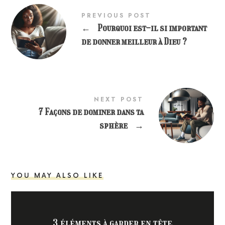
PREVIOUS POST
←
Pourquoi est-il si important
de donner meilleur à Dieu ?
NEXT POST
7 Façons de dominer dans ta
sphère
→
YOU MAY ALSO LIKE
3 éléments à garder en tête