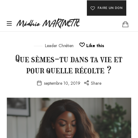
FAIRE UN DON
Médhie
Médhie MARINETTE
INSPIRER
MARINETTE
-
Leader Chrétien
Like this
ÉDIFIER
Que sèmes-tu dans ta vie et
-
ÉQUIPER
pour quelle récolte ?
septembre 10, 2019
Share