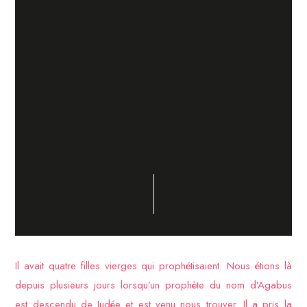
Il avait quatre filles vierges qui prophétisaient. Nous étions là
depuis plusieurs jours lorsqu’un prophète du nom d’Agabus
est descendu de Judée et est venu nous trouver. Il a pris la