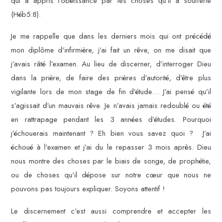
qui a appris l’obéissance par les choses qu’il a soufferte
(Héb5:8).
Je me rappelle que dans les derniers mois qui ont précédé
mon diplôme d’infirmière, j’ai fait un rêve, on me disait que
j’avais râté l’examen. Au lieu de discerner, d’interroger Dieu
dans la prière, de faire des prières d’autorité, d’être plus
vigilante lors de mon stage de fin d’étude… J’ai pensé qu’il
s’agissait d’un mauvais rêve. Je n’avais jamais redoublé ou été
en rattrapage pendant les 3 années d’études. Pourquoi
j’échouerais maintenant ? Eh bien vous savez quoi ? J’ai
échoué à l’examen et j’ai du le repasser 3 mois après. Dieu
nous montre des choses par le biais de songe, de prophétie,
ou de choses qu’il dépose sur notre cœur que nous ne
pouvons pas toujours expliquer. Soyons attentif !
Le discernement c’est aussi comprendre et accepter les