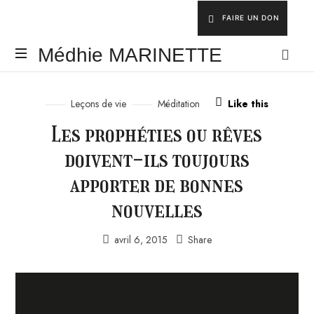
FAIRE UN DON
Médhie
Médhie MARINETTE
MARINETTE
INSPIRER
-
Leçons de vie
Méditation
Like this
ÉDIFIER
Les prophéties ou rêves
-
ÉQUIPER
doivent-ils toujours
apporter de bonnes
nouvelles
avril 6, 2015
Share