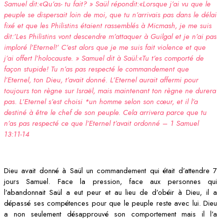
Samuel dit:«Qu’as- tu fait? » Saül répondit:«Lorsque j’ai vu que le
peuple se dispersait loin de moi, que tu n’arrivais pas dans le délai
fixé et que les Philistins étaient rassemblés à Micmash, je me suis
dit:’Les Philistins vont descendre m’attaquer à Guilgal et je n’ai pas
imploré l’Eternel!’ C’est alors que je me suis fait violence et que
j’ai offert l’holocauste. » Samuel dit à Saül:«Tu t’es comporté de
façon stupide! Tu n’as pas respecté le commandement que
l’Eternel, ton Dieu, t’avait donné. L’Eternel aurait affermi pour
toujours ton règne sur Israël, mais maintenant ton règne ne durera
pas. L’Eternel s’est choisi *un homme selon son cœur, et il l’a
destiné à être le chef de son peuple. Cela arrivera parce que tu
n’as pas respecté ce que l’Eternel t’avait ordonné – 1 Samuel
13:11-14
Dieu avait donné à Saül un commandement qui était d’attendre 7
jours Samuel. Face la pression, face aux personnes qui
l’abandonnait Saül a eut peur et au lieu de d’obéir à Dieu, il a
dépassé ses compétences pour que le peuple reste avec lui. Dieu
a non seulement désapprouvé son comportement mais il l’a