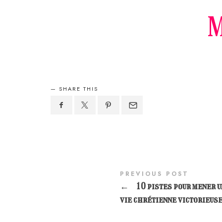
M
SHARE THIS
PREVIOUS POST
←
10 pistes pour mener u
vie chrétienne victorieus