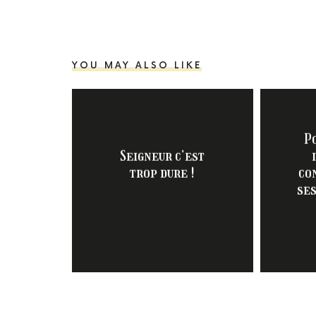
YOU MAY ALSO LIKE
P
Seigneur c’est
trop dure !
co
ses