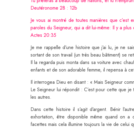
Tu prêteras à beaucoup de nations, et tu n’emprunt
Deutéronome 28 : 12b
Je vous ai montré de toutes manières que c’est en tr
paroles du Seigneur, qui a dit lui-même: Il y a plu
Actes 20:35
Je me rappelle d’une histoire que j’ai lu, je ne sai
sortant de son travail (un très beau bâtiment) se r
Il la regarda puis monta dans sa voiture avec ch
enfants et de son adorable femme, il repensa à ce
Il interrogea Dieu en disant : « Mais Seigneur com
Le Seigneur lui répondit : C’est pour cette que je 
les autres.
Dans cette histoire il s’agit d’argent. Bénir l’
exhortation, être disponible même quand on a qu
facettes mais cela illumine toujours la vie de celui 