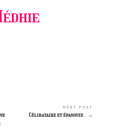
édhie
NEXT POST
ne
Célibataire et épanouie
→
e