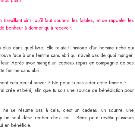
eras point.
availlant ainsi qu’il faut soutenir les faibles, et se rappeler les
s de bonheur à donner qu’à recevoir.
s plus dans quel livre. Elle relatait l’histoire d’un homme riche qui
etrouva face à une femme sans abri qui n’avait pas de quoi manger.
auffeur. Après avoir mangé un copieux repas en compagnie de ses
tte femme sans abri.
ment cela peut-il arriver ? Ne peux tu pas aider cette femme ?
t’ai crée et béni, afin que tu sois une source de bénédiction pour
autre ne se résume pas à cela, c’est un cadeau, un sourire, une
’un seul désir rentrer chez soi… Bénir peut revêtir plusieurs
qui en bénéficie.