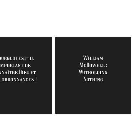
ourquoi est-il
William
important de
McDowell :
nnaître Dieu et
Witholding
 ordonnances !
Nothing